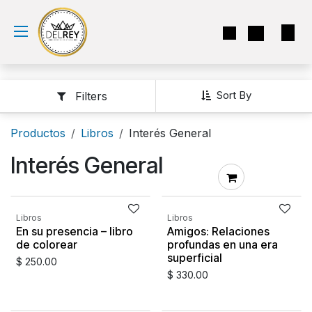
Ir al contenido
Sort By
Filters
Productos
Libros
Interés General
Interés General
SIN
EXISTENCIAS
Libros
Libros
En su presencia – libro
Amigos: Relaciones
de colorear
profundas en una era
superficial
$
250.00
$
330.00
SIN
SIN