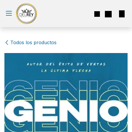
Ir al contenido
Todos los productos