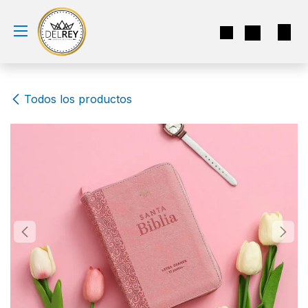
Ir al contenido
Todos los productos