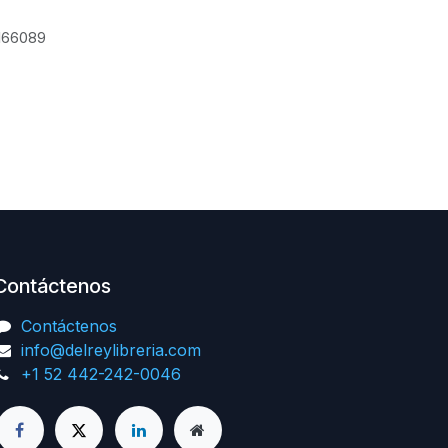
166089
Contáctenos
Contáctenos
info@delreylibreria.com
+1 52 442-242-0046