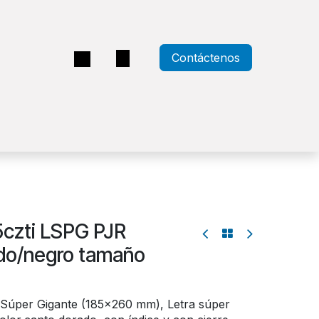
Contáctenos
a
5czti LSPG PJR
rado/negro tamaño
 Súper Gigante (185x260 mm), Letra súper