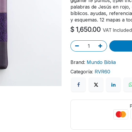
gigante 19 puntos, i/piel tr
palabras de Jesús en rojo,
bíblicos. ayudas, referenc
y esquemas. 12 mapas a tod
$
1,650.00
VAT Included
Brand:
Mundo Biblia
Categoría:
RVR60
P