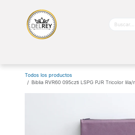
Ir al contenido
Inicio
Biblias
Libros
Catálog
Todos los productos
Biblia RVR60 095czti LSPG PJR Tricolor lil