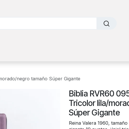
o
Sobre nosotros
Contáctanos
Factura Electrónic
a/morado/negro tamaño Súper Gigante
Biblia RVR60 09
Tricolor lila/mo
Súper Gigante
Reina Valera 1960, tamaño