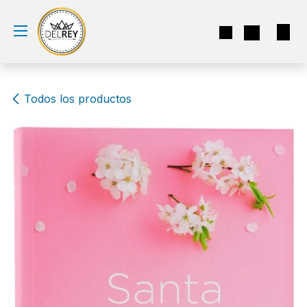
Ir al contenido
Todos los productos