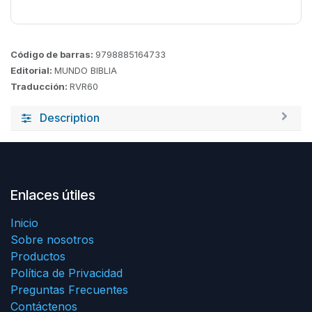
Código de barras:
9798885164733
Editorial:
MUNDO BIBLIA
Traducción:
RVR60
Description
Enlaces útiles
Inicio
Sobre nosotros
Productos
Política de Privacidad
Preguntas Frecuentes
Contáctenos