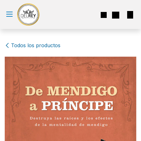
Ir al contenido
Todos los productos