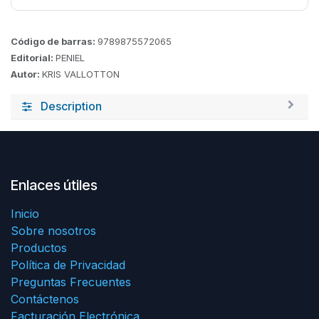
Código de barras:
9789875572065
Editorial:
PENIEL
Autor:
KRIS VALLOTTON
Description
Enlaces útiles
Inicio
Sobre nosotros
Productos
Política de Privacidad
Preguntas Frecuentes
Contáctenos
Facturación Electrónica