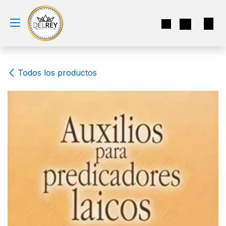
Ir al contenido
Todos los productos