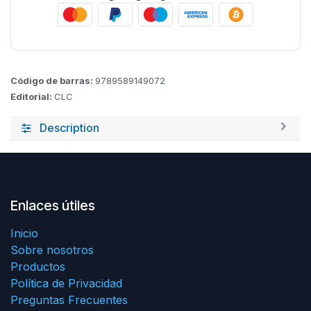
Código de barras:
9789589149072
Editorial:
CLC
Description
Enlaces útiles
Inicio
Sobre nosotros
Productos
Política de Privacidad
Preguntas Frecuentes