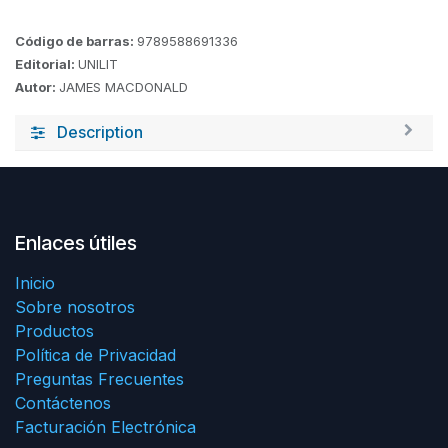
Código de barras:
9789588691336
Editorial:
UNILIT
Autor:
JAMES MACDONALD
Description
Enlaces útiles
Inicio
Sobre nosotros
Productos
Política de Privacidad
Preguntas Frecuentes
Contáctenos
Facturación Electrónica