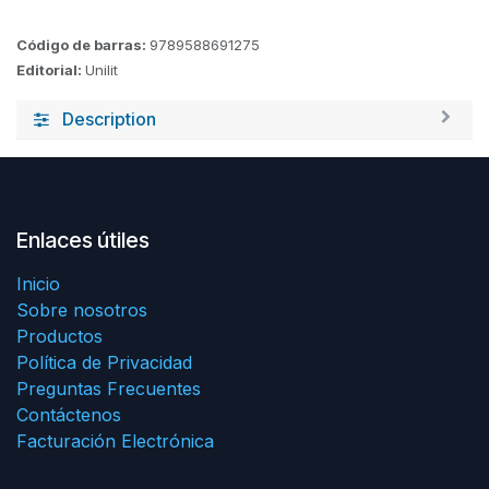
Código de barras:
9789588691275
Editorial:
Unilit
Description
Enlaces útiles
Inicio
Sobre nosotros
Productos
Política de Privacidad
Preguntas Frecuentes
Contáctenos
Facturación Electrónica