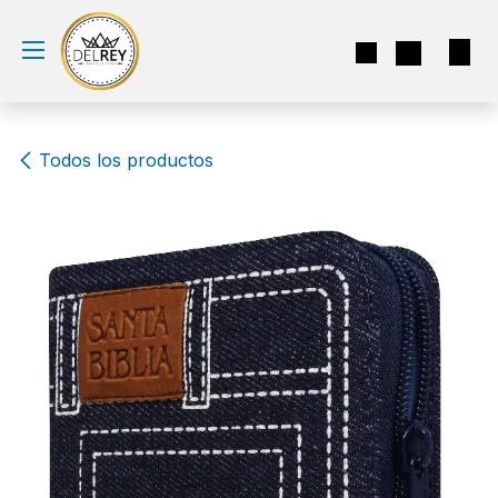
Ir al contenido
Todos los productos