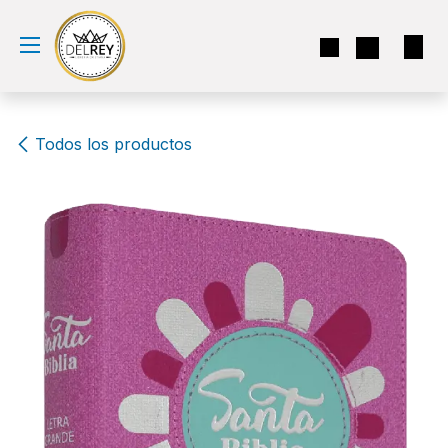
Ir al contenido
Todos los productos