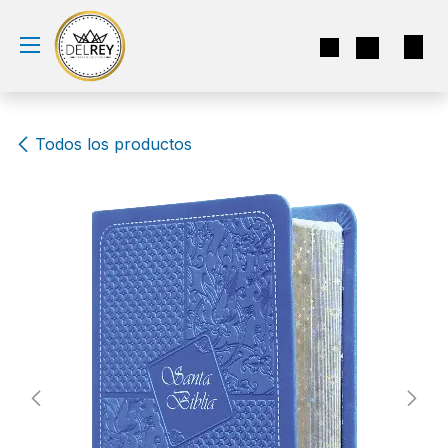
Ir al contenido
Todos los productos