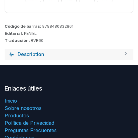
Código de barras:
9788480832861
Editorial:
PENIEL
Traducción:
RVR60
Description
Enlaces útiles
Inicio
Sobre nosotros
Productos
Política de Privacidad
Preguntas Frecuentes
Contáctenos