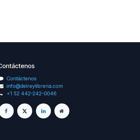
Contáctenos
Contáctenos
info@delreylibreria.com
+1 52 442-242-0046