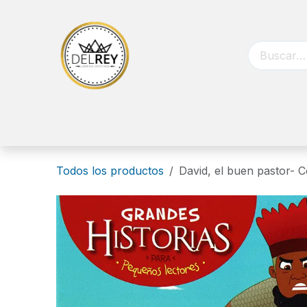
Ir al contenido
Inicio
Biblias
Libros
Catálog
Todos los productos
David, el buen pastor- 