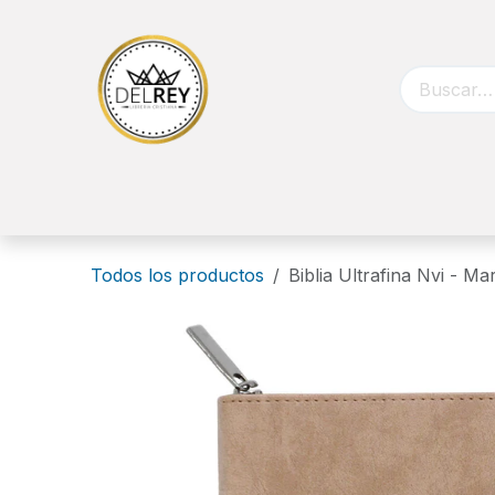
Ir al contenido
Inicio
Biblias
Libros
Catálog
Todos los productos
Biblia Ultrafina Nvi - M