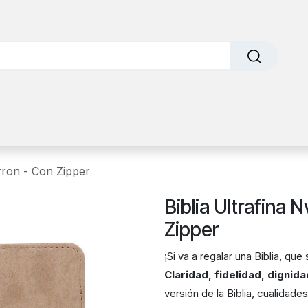
o
Sobre nosotros
Contáctanos
Factura Electrónic
arron - Con Zipper
Biblia Ultrafina 
Zipper
¡Si va a regalar una Biblia, qu
Claridad, fidelidad, dignid
versión de la Biblia, cualidade