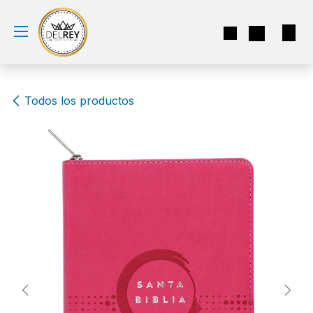
Ir al contenido
Todos los productos