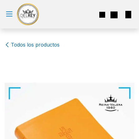
Ir al contenido
Todos los productos