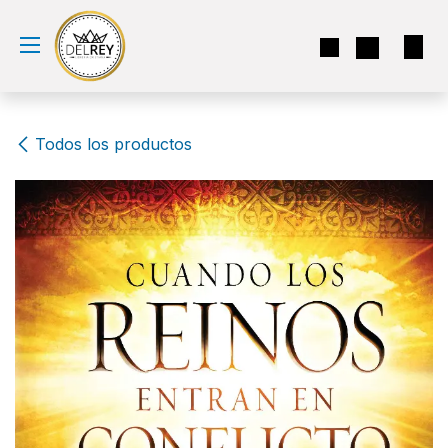
Ir al contenido
Todos los productos