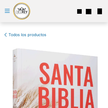
Ir al contenido
Todos los productos