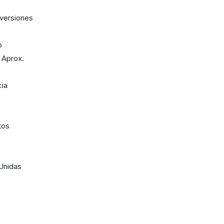
iversiones
o
 Aprox.
cia
tos
o
 Unidas