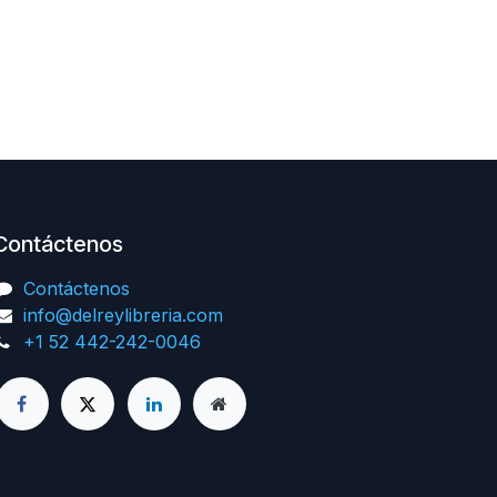
Contáctenos
Contáctenos
info@delreylibreria.com
+1 52 442-242-0046