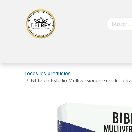
Ir al contenido
Inicio
Biblias
Libros
Catálog
Todos los productos
Biblia de Estudio Multiversiones Grande L