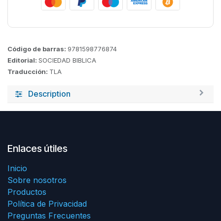
Código de barras:
9781598776874
Editorial:
SOCIEDAD BIBLICA
Traducción:
TLA
Description
Enlaces útiles
Inicio
Sobre nosotros
Productos
Política de Privacidad
Preguntas Frecuentes