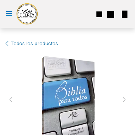
Ir al contenido
Todos los productos