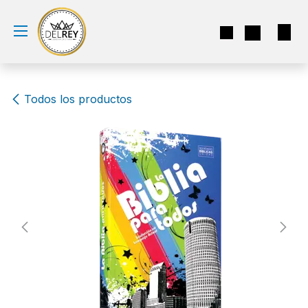
Ir al contenido
Todos los productos