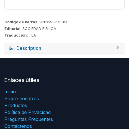
Código de barras:
9781598776850
Editorial:
SOCIEDAD BIBLICA
Traducción:
TLA
Description
Enlaces útiles
Inicio
Sobre nosotros
Productos
Política de Privacidad
Preguntas Frecuentes
Contáctenos