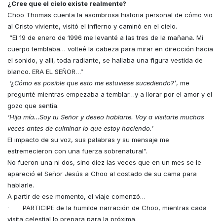
¿Cree que el cielo existe realmente?
Choo Thomas cuenta la asombrosa historia personal de cómo vio
al Cristo viviente, visitó el infierno y caminó en el cielo.
“El 19 de enero de 1996 me levanté a las tres de la mañana. Mi
cuerpo temblaba… volteé la cabeza para mirar en dirección hacia
el sonido, y allí, toda radiante, se hallaba una figura vestida de
blanco. ERA EL SEÑOR…”
‘¿Cómo es posible que esto me estuviese sucediendo?’
, me
pregunté mientras empezaba a temblar…y a llorar por el amor y el
gozo que sentía.
‘Hija mía…Soy tu Señor y deseo hablarte. Voy a visitarte muchas
veces antes de culminar lo que estoy haciendo.’
El impacto de su voz, sus palabras y su mensaje me
estremecieron con una fuerza sobrenatural”.
No fueron una ni dos, sino diez las veces que en un mes se le
apareció el Señor Jesús a Choo al costado de su cama para
hablarle.
A partir de ese momento, el viaje comenzó…
· PARTICIPE de la humilde narración de Choo, mientras cada
visita celestial lo prepara para la próxima.