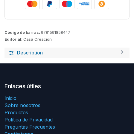
Código de barras:
9781591858447
Editorial:
Casa Creación
Description
Enlaces útiles
Inicio
Sobre nosotros
Productos
Política de Privacidad
Preguntas Frecuentes
Contáctenos