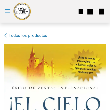
Ir al contenido
Todos los productos