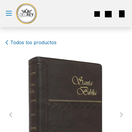
Ir al contenido
Todos los productos