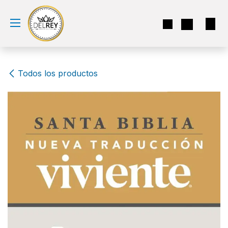
Ir al contenido
Todos los productos