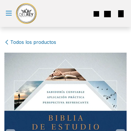
Ir al contenido
Todos los productos