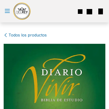
Ir al contenido
Todos los productos