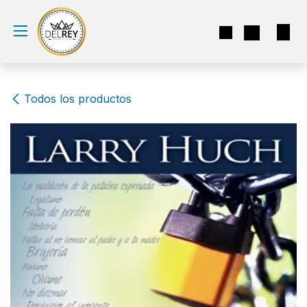
Ir al contenido
Todos los productos