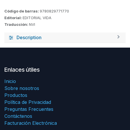
Código de barras:
9780829771770
Editorial:
EDITORIAL VIDA
Traducción:
NVI
Description
Enlaces útiles
Inicio
Sobre nosotros
Productos
Política de Privacidad
Preguntas Frecuentes
Contáctenos
Facturación Electrónica