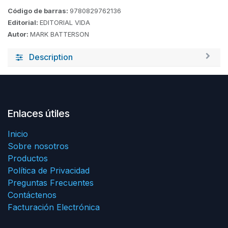
Código de barras:
9780829762136
Editorial:
EDITORIAL VIDA
Autor:
MARK BATTERSON
Description
Enlaces útiles
Inicio
Sobre nosotros
Productos
Política de Privacidad
Preguntas Frecuentes
Contáctenos
Facturación Electrónica