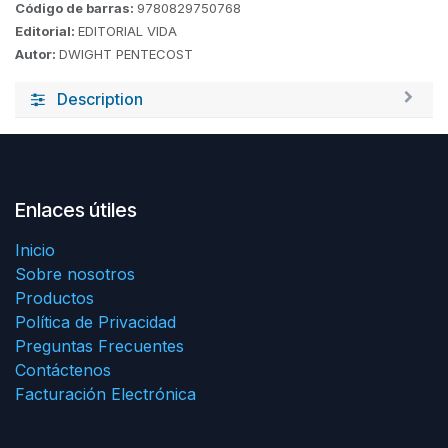
Código de barras:
9780829750768
Editorial:
EDITORIAL VIDA
Autor:
DWIGHT PENTECOST
Description
Enlaces útiles
Inicio
Sobre nosotros
Productos
Política de Privacidad
Preguntas Frecuentes
Contáctenos
Facturación Electrónica