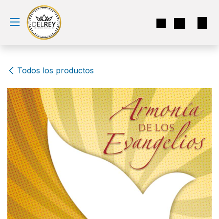
Ir al contenido
Todos los productos