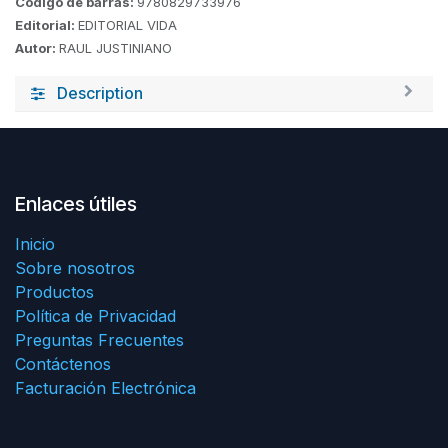
Código de barras:
9780829733976
Editorial:
EDITORIAL VIDA
Autor:
RAUL JUSTINIANO
Description
Enlaces útiles
Inicio
Sobre nosotros
Productos
Política de Privacidad
Preguntas Frecuentes
Contáctenos
Facturación Electrónica