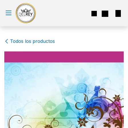
Ir al contenido
Todos los productos