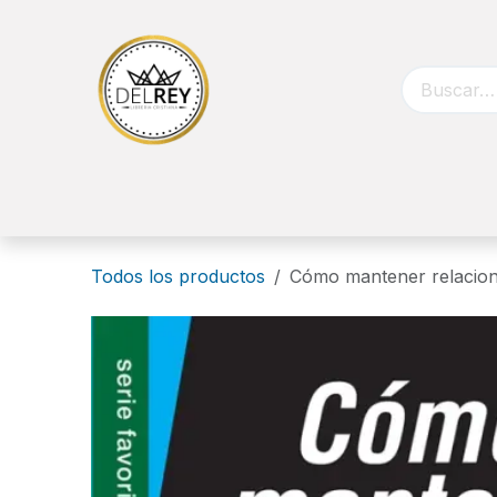
Ir al contenido
Inicio
Biblias
Libros
Catálog
Todos los productos
Cómo mantener relacione