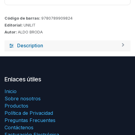
Código de barras:
9780789909824
Editorial:
UNILIT
Autor:
ALDO BRODA
Description
Enlaces útiles
Inicio
Sobre nosotros
Productos
Política de Privacidad
Preguntas Frecuentes
Contáctenos
Facturación Electrónica