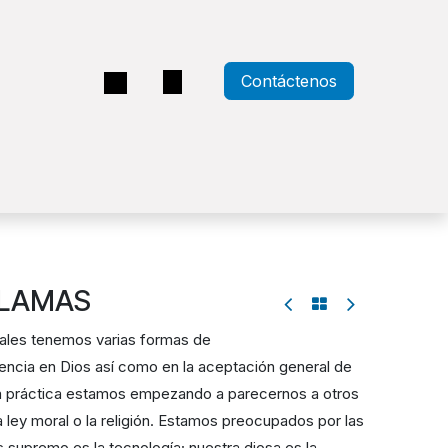
Contáctenos
a
LLAMAS
ntales tenemos varias formas de
ncia en Dios así como en la aceptación general de
 la práctica estamos empezando a parecernos a otros
 ley moral o la religión. Estamos preocupados por las
 supremo es la tecnología; nuestra diosa es la