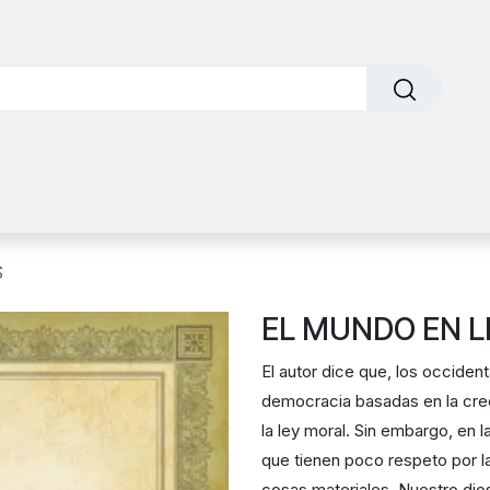
o
Sobre nosotros
Contáctanos
Factura Electrónic
S
EL MUNDO EN 
El autor dice que, los occide
democracia basadas en la cree
la ley moral. Sin embargo, en
que tienen poco respeto por la
cosas materiales. Nuestro dios