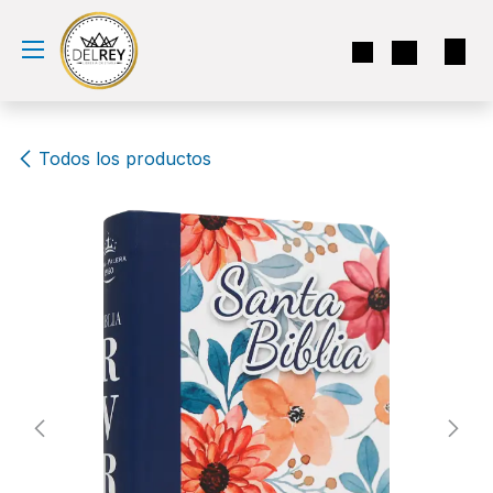
Ir al contenido
Todos los productos