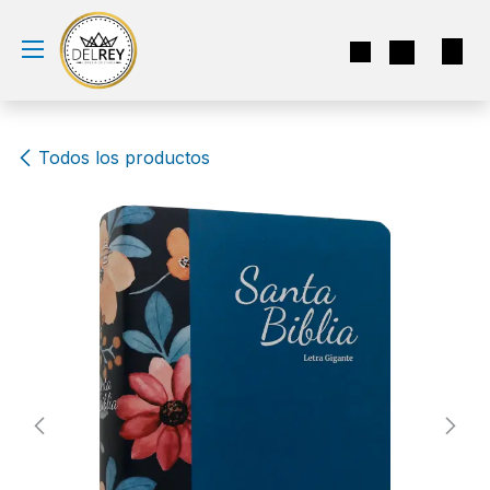
Ir al contenido
Todos los productos