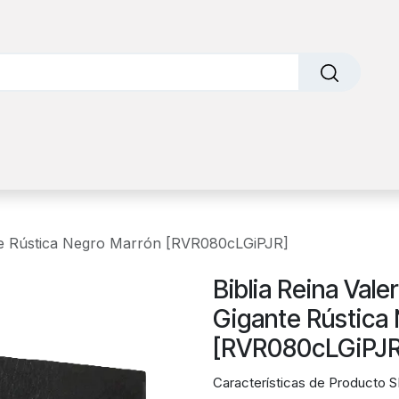
o
Sobre nosotros
Contáctanos
Factura Electrónic
nte Rústica Negro Marrón [RVR080cLGiPJR]
Biblia Reina Val
Gigante Rústica
[RVR080cLGiPJR
Características de Producto 