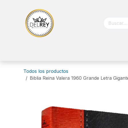
Ir al contenido
Inicio
Biblias
Libros
Catálog
Todos los productos
Biblia Reina Valera 1960 Grande Letra Giga