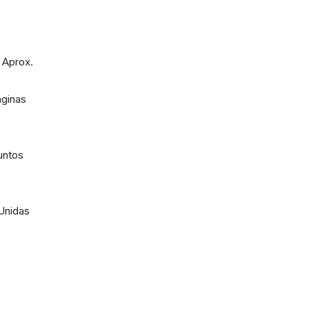
 Aprox.
áginas
untos
 Unidas